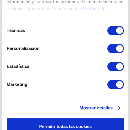
información y cambiar tus opciones de consentimiento en
cualquier momento visitando nuestra
Política de
Cookies
.
1.LANZAMIENTO
2.SOLICITUD
Selección
Publicación de las Bases
Apertura de plazo para
Técnicas
reguladoras de la
presentación de solicitudes
de
Convocatoria de ayudas a la
consentimiento
rehabilitación 2024-2025
Personalización
Estadística
3.TRAMITACIÓN
4.RESOLUCIÓN
Marketing
Revisión de las solicitudes
Resolución de concesión o
recibidas
denegación de las ayudas
Mostrar detalles
Permitir todas las cookies