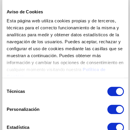
11ª Concesiones Líneas 3, 4.1 y 4.2 - Consejo
24/01/23
Aviso de Cookies
Esta página web utiliza cookies propias y de terceros,
10ª Concesiones de Línea 2, 3 y 4.2 -
técnicas para el correcto funcionamiento de la misma y
Consejo 19/12/22
analíticas para medir y obtener datos estadísticos de la
navegación de los usuarios. Puedes aceptar, rechazar y
configurar el uso de cookies mediante las casillas que se
9ª Concesiones de Línea 2 y 4.2 - Consejo
muestran a continuación. Puedes obtener más
05/10/22
información y cambiar tus opciones de consentimiento en
cualquier momento visitando nuestra
Política de
Cookies
.
8ª Concesiones de Línea 2, 3 y 4.2 -
Consejo 29/07/22
Selección
Técnicas
de
consentimiento
7ª Concesiones de Línea 3, 4.1 y 4.2 -
Consejo 13/05/22
Personalización
6ª Concesiones de Línea 3, 4.1 y 4.2 -
Estadística